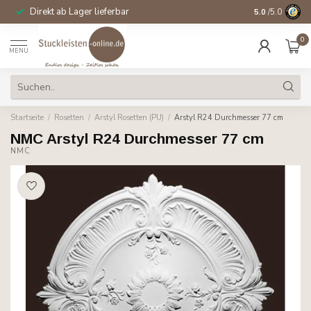
Direkt ab Lager lieferbar
14 Tage Wider
5.0
/5.0
0
MENU
Startseite
/
Rosetten
/
Arstyl Rosetten (PU)
/
Arstyl R24 Durchmesser 77 cm
NMC Arstyl R24 Durchmesser 77 cm
NMC