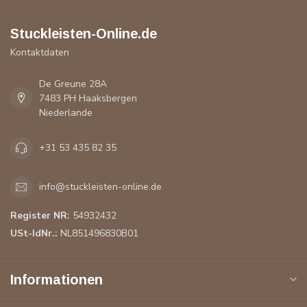
Stuckleisten-Online.de
Kontaktdaten
De Greune 28A
7483 PH Haaksbergen
Niederlande
+31 53 435 82 35
info@stuckleisten-online.de
Register NR:
54932432
USt-IdNr.:
NL851496830B01
Informationen