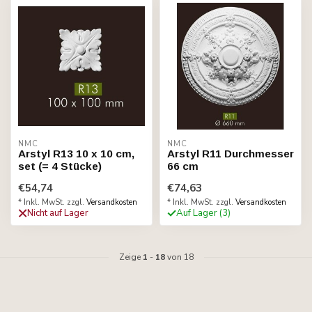
NMC
NMC
Arstyl R13 10 x 10 cm,
Arstyl R11 Durchmesser
set (= 4 Stücke)
66 cm
€54,74
€74,63
* Inkl. MwSt. zzgl.
Versandkosten
* Inkl. MwSt. zzgl.
Versandkosten
Nicht auf Lager
Auf Lager (3)
Zeige
1
-
18
von 18