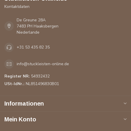
Kontaktdaten
De Greune 28A
7483 PH Haaksbergen
Niederlande
+31 53 435 82 35
info@stuckleisten-online.de
Register NR:
54932432
USt-IdNr.:
NL851496830B01
Informationen
Mein Konto