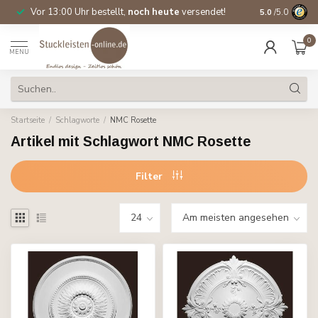
Vor 13:00 Uhr bestellt,
noch heute
versendet!
Direkt ab Lage
5.0
/5.0
0
MENU
Startseite
/
Schlagworte
/
NMC Rosette
Artikel mit Schlagwort NMC Rosette
Filter