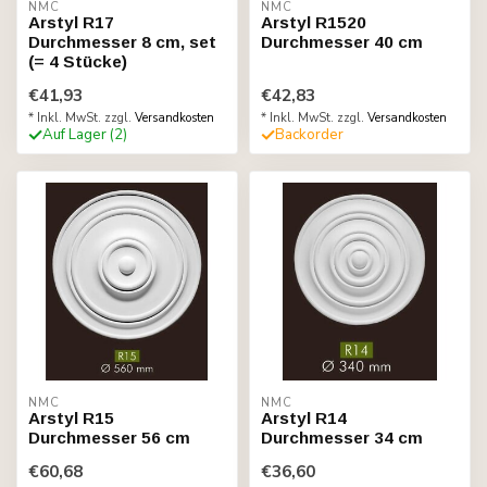
NMC
NMC
Arstyl R17
Arstyl R1520
Durchmesser 8 cm, set
Durchmesser 40 cm
(= 4 Stücke)
€41,93
€42,83
* Inkl. MwSt. zzgl.
Versandkosten
* Inkl. MwSt. zzgl.
Versandkosten
Auf Lager (2)
Backorder
NMC
NMC
Arstyl R15
Arstyl R14
Durchmesser 56 cm
Durchmesser 34 cm
€60,68
€36,60