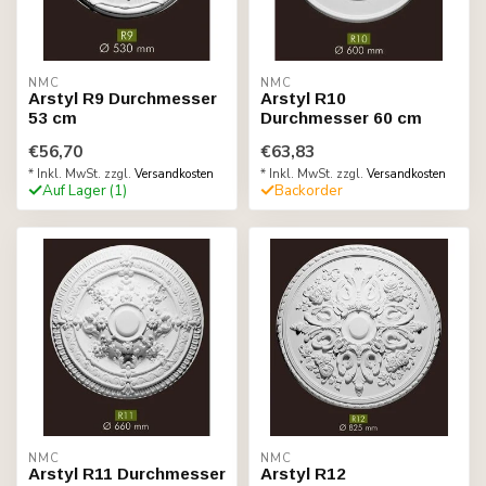
NMC
NMC
Arstyl R9 Durchmesser
Arstyl R10
53 cm
Durchmesser 60 cm
€56,70
€63,83
* Inkl. MwSt. zzgl.
Versandkosten
* Inkl. MwSt. zzgl.
Versandkosten
Auf Lager (1)
Backorder
NMC
NMC
Arstyl R11 Durchmesser
Arstyl R12