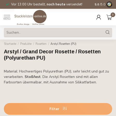
Vor 13:00 Uhr bestellt,
noch heute
versendet!
Direkt ab Lage
5.0
/5.0
0
MENU
Startseite
/
Produkte
/
Rosetten
/
Arstyl Rosetten (PU)
Arstyl / Grand Decor Rosette / Rosetten
(Polyurethan PU)
Material: Hochwertiges Polyurethan (PU), sehr leicht und gut zu
verarbeiten.
Stoßfest
. Die Arstyl Rosetten sind mit allen
Farbsorten übermalbar, mit Ausnahme von Silikatfarben.
Filter