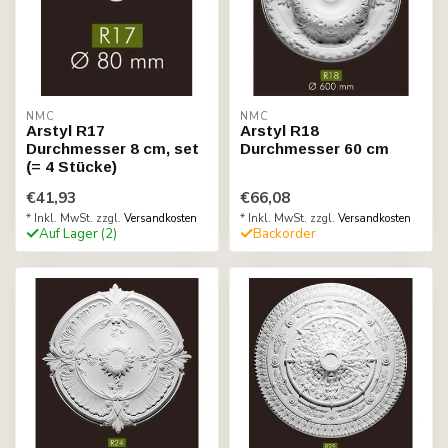
NMC
NMC
Arstyl R17
Arstyl R18
Durchmesser 8 cm, set
Durchmesser 60 cm
(= 4 Stücke)
€41,93
€66,08
* Inkl. MwSt. zzgl.
Versandkosten
* Inkl. MwSt. zzgl.
Versandkosten
Auf Lager (2)
Backorder