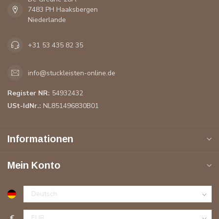
7483 PH Haaksbergen
Niederlande
+31 53 435 82 35
info@stuckleisten-online.de
Register NR:
54932432
USt-IdNr.:
NL851496830B01
Informationen
Mein Konto
€