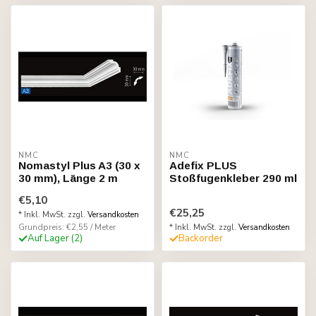
NMC
NMC
Nomastyl Plus A3 (30 x
Adefix PLUS
30 mm), Länge 2 m
Stoßfugenkleber 290 ml
€5,10
€25,25
* Inkl. MwSt. zzgl.
Versandkosten
Grundpreis: €2,55 / Meter
* Inkl. MwSt. zzgl.
Versandkosten
Auf Lager (2)
Backorder