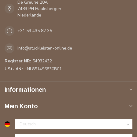
De Greune 28A
7483 PH Haaksbergen
Niederlande
+31 53 435 82 35
info@stuckleisten-online.de
Register NR:
54932432
USt-IdNr.:
NL851496830B01
Informationen
Mein Konto