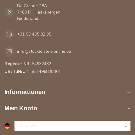
De Greune 28A
7483 PH Haaksbergen
Niederlande
+31 53 435 82 35
info@stuckleisten-online.de
Register NR:
54932432
USt-IdNr.:
NL851496830B01
Informationen
Mein Konto