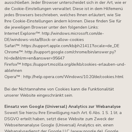
ausschließen. Jeder Browser unterscheidet sich in der Art, wie er
die Cookie-Einstellungen verwaltet. Diese ist in dem Hilfemenü
jedes Browsers beschrieben, welches Ihnen erläutert, wie Sie
Ihre Cookie-Einstellungen ändern können. Diese finden Sie für
die jeweiligen Browser unter den folgenden Links:
Internet Explorer™: http://windows.microsoft.com/de-
DE/windows-vista/Block-or-allow-cookies
Safari™: https://support.apple.com/kb/ph21411?locale=de_DE
Chrome™: http://support.google.com/chrome/bin/answer.py?
hl=de&hlrm=en&answer=95647
Firefox™ https://support.mozilla.org/de/kb/cookies-erlauben-und-
ablehnen
Opera™ : http://help.opera.com/Windows/10.20/de/cookies.html
Bei der Nichtannahme von Cookies kann die Funktionalität
unserer Website eingeschränkt sein.
Einsatz von Google (Universal) Analytics zur Webanalyse
Soweit Sie hierzu Ihre Einwilligung nach Art. 6 Abs. 1 S. 1 lit. a
DSGVO erteilt haben, setzt diese Website zum Zweck der
Webseitenanalyse Google (Universal) Analytics ein, einen
Webanalysedienst der Google LLC (www.google.de). Google