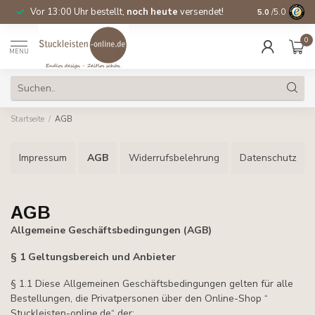
Vor 13:00 Uhr bestellt,
noch heute
versendet!
Direkt ab Lage
5.0
/5.0
0
MENU
Startseite
/
AGB
Impressum
AGB
Widerrufsbelehrung
Datenschutz
AGB
Allgemeine Geschäftsbedingungen (AGB)
§ 1 Geltungsbereich und Anbieter
§ 1.1 Diese Allgemeinen Geschäftsbedingungen gelten für alle
Bestellungen, die Privatpersonen über den Online-Shop “
Stuckleisten-online.de“ der: