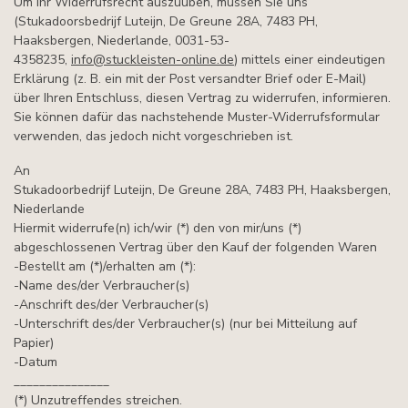
Um Ihr Widerrufsrecht auszuüben, müssen Sie uns
(Stukadoorsbedrijf Luteijn, De Greune 28A, 7483 PH,
Haaksbergen, Niederlande, 0031-53-
4358235,
info@stuckleisten-online.de
) mittels einer eindeutigen
Erklärung (z. B. ein mit der Post versandter Brief oder E-Mail)
über Ihren Entschluss, diesen Vertrag zu widerrufen, informieren.
Sie können dafür das nachstehende Muster-Widerrufsformular
verwenden, das jedoch nicht vorgeschrieben ist.
An
Stukadoorbedrijf Luteijn, De Greune 28A, 7483 PH, Haaksbergen,
Niederlande
Hiermit widerrufe(n) ich/wir (*) den von mir/uns (*)
abgeschlossenen Vertrag über den Kauf der folgenden Waren
-Bestellt am (*)/erhalten am (*):
-Name des/der Verbraucher(s)
-Anschrift des/der Verbraucher(s)
-Unterschrift des/der Verbraucher(s) (nur bei Mitteilung auf
Papier)
-Datum
_______________
(*) Unzutreffendes streichen.