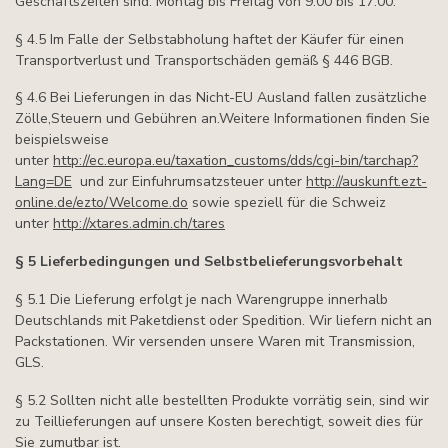
Geschäftszeiten sind: Montag bis Freitag von 9.00 bis 17.00.
§ 4.5 Im Falle der Selbstabholung haftet der Käufer für einen
Transportverlust und Transportschäden gemäß § 446 BGB.
§ 4.6 Bei Lieferungen in das Nicht-EU Ausland fallen zusätzliche
Zölle,Steuern und Gebühren an.Weitere Informationen finden Sie
beispielsweise
unter
http://ec.europa.eu/taxation_customs/dds/cgi-bin/tarchap?
Lang=DE
und zur Einfuhrumsatzsteuer unter
http://auskunft.ezt-
online.de/ezto/Welcome.do
sowie speziell für die Schweiz
unter
http://xtares.admin.ch/tares
§ 5 Lieferbedingungen und Selbstbelieferungsvorbehalt
§ 5.1 Die Lieferung erfolgt je nach Warengruppe innerhalb
Deutschlands mit Paketdienst oder Spedition. Wir liefern nicht an
Packstationen. Wir versenden unsere Waren mit Transmission,
GLS.
§ 5.2 Sollten nicht alle bestellten Produkte vorrätig sein, sind wir
zu Teillieferungen auf unsere Kosten berechtigt, soweit dies für
Sie zumutbar ist.