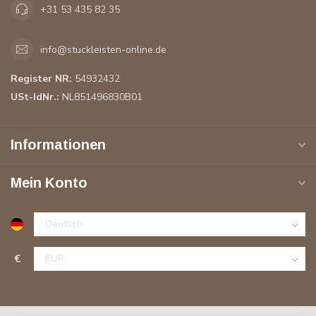
+31 53 435 82 35
info@stuckleisten-online.de
Register NR:
54932432
USt-IdNr.:
NL851496830B01
Informationen
Mein Konto
€