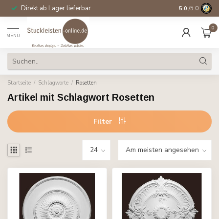
Direkt ab Lager lieferbar
14 Tage Wider
5.0
/5.0
0
MENU
Startseite
/
Schlagworte
/
Rosetten
Artikel mit Schlagwort Rosetten
Filter