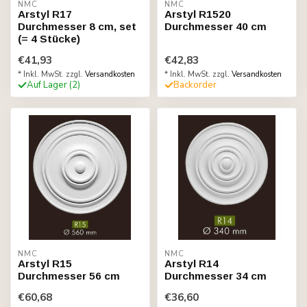
NMC
NMC
Arstyl R17
Arstyl R1520
Durchmesser 8 cm, set
Durchmesser 40 cm
(= 4 Stücke)
€41,93
€42,83
* Inkl. MwSt. zzgl.
Versandkosten
* Inkl. MwSt. zzgl.
Versandkosten
Auf Lager (2)
Backorder
NMC
NMC
Arstyl R15
Arstyl R14
Durchmesser 56 cm
Durchmesser 34 cm
€60,68
€36,60