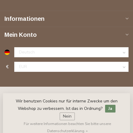
Informationen
Mein Konto
€
Wir benutzen Cookies nur für interne Zwecke um den
Webshop zu verbessern. Ist das in Ordnung?
Ja
Nein
Für weitere Informationen beachten Sie bitte unsere
© Copyright 2026 Stuckleisten-Online.de
- Powered by
Lightspeed
- Theme by
Dyvelopment
Datenschutzerklärung. »