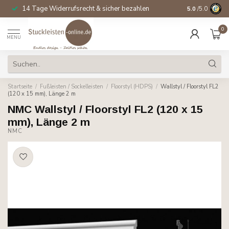
14 Tage Widerrufsrecht & sicher bezahlen
5.0
/5.0
0
MENU
Startseite
/
Fußleisten / Sockelleisten
/
Floorstyl (HDPS)
/
Wallstyl / Floorstyl FL2
(120 x 15 mm), Länge 2 m
NMC Wallstyl / Floorstyl FL2 (120 x 15
mm), Länge 2 m
NMC