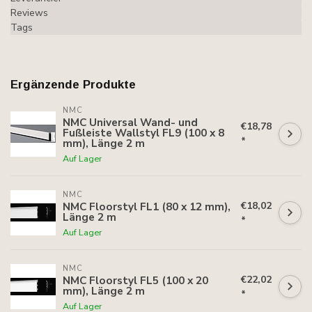
Reviews
Tags
Ergänzende Produkte
NMC
NMC Universal Wand- und
€18,78
Fußleiste Wallstyl FL9 (100 x 8
*
mm), Länge 2 m
Auf Lager
NMC
€18,02
NMC Floorstyl FL1 (80 x 12 mm),
Länge 2 m
*
Auf Lager
NMC
€22,02
NMC Floorstyl FL5 (100 x 20
mm), Länge 2 m
*
Auf Lager