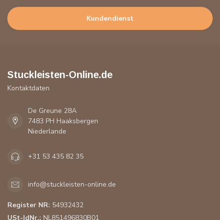
Kundendienst
Stuckleisten-Online.de
Kontaktdaten
De Greune 28A
7483 PH Haaksbergen
Niederlande
+31 53 435 82 35
info@stuckleisten-online.de
Register NR:
54932432
USt-IdNr.:
NL851496830B01