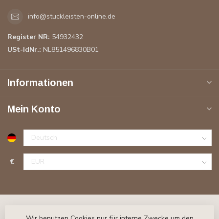
info@stuckleisten-online.de
Register NR:
54932432
USt-IdNr.:
NL851496830B01
Informationen
Mein Konto
€
Wir benutzen Cookies nur für interne Zwecke um den