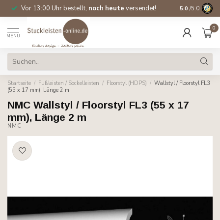
Vor 13:00 Uhr bestellt,
noch heute
versendet!
Direkt ab Lage
5.0
/5.0
0
MENU
Startseite
/
Fußleisten / Sockelleisten
/
Floorstyl (HDPS)
/
Wallstyl / Floorstyl FL3
(55 x 17 mm), Länge 2 m
NMC Wallstyl / Floorstyl FL3 (55 x 17
mm), Länge 2 m
NMC