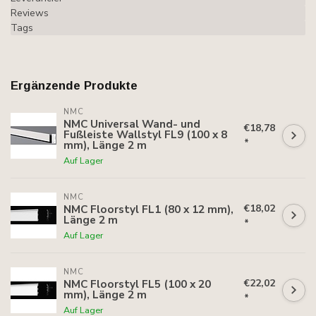
Reviews
Tags
Ergänzende Produkte
NMC
NMC Universal Wand- und
€18,78
Fußleiste Wallstyl FL9 (100 x 8
*
mm), Länge 2 m
Auf Lager
NMC
€18,02
NMC Floorstyl FL1 (80 x 12 mm),
Länge 2 m
*
Auf Lager
NMC
€22,02
NMC Floorstyl FL5 (100 x 20
mm), Länge 2 m
*
Auf Lager