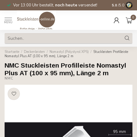
Vor 13:00 Uhr bestellt,
noch heute
versendet!
Direkt ab Lage
5.0
/5.0
0
MENU
Startseite
/
Deckenleisten
/
Nomastyl (Polystyrol XPS)
/
Stuckleisten Profilleiste
Nomastyl Plus AT (100 x 95 mm), Länge 2 m
NMC Stuckleisten Profilleiste Nomastyl
Plus AT (100 x 95 mm), Länge 2 m
NMC