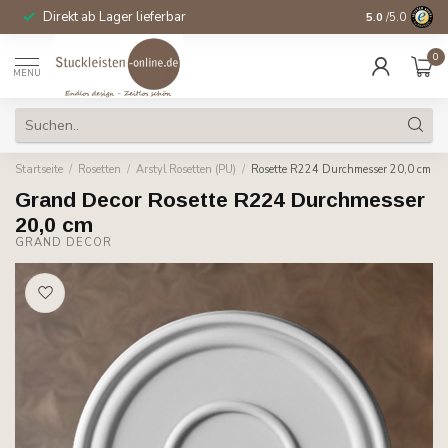
Direkt ab Lager lieferbar
14 Tage Wider
5.0
/5.0
0
MENU
Startseite
/
Rosetten
/
Arstyl Rosetten (PU)
/
Rosette R224 Durchmesser 20,0 cm
Grand Decor Rosette R224 Durchmesser
20,0 cm
GRAND DECOR