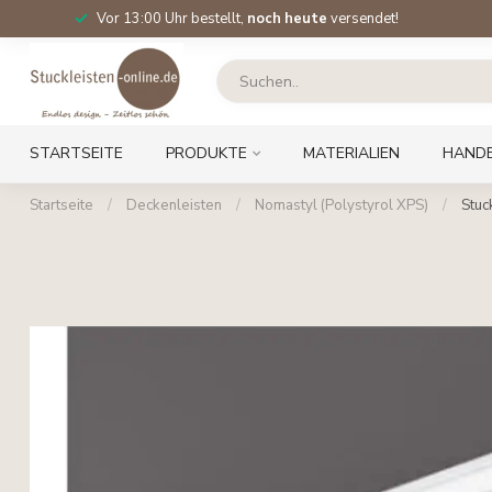
Vor 13:00 Uhr bestellt,
noch heute
versendet!
STARTSEITE
PRODUKTE
MATERIALIEN
HAND
Startseite
/
Deckenleisten
/
Nomastyl (Polystyrol XPS)
/
Stuc