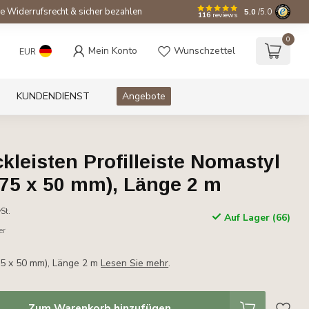
e Widerrufsrecht & sicher bezahlen
5.0
/5.0
116
reviews
0
Mein Konto
Wunschzettel
EUR
KUNDENDIENST
Angebote
leisten Profilleiste Nomastyl
(75 x 50 mm), Länge 2 m
St.
Auf Lager (66)
er
75 x 50 mm), Länge 2 m
Lesen Sie mehr
.
Zum Warenkorb hinzufügen