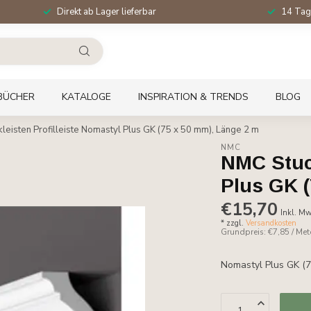
Direkt ab Lager lieferbar
14 Tag
BÜCHER
KATALOGE
INSPIRATION & TRENDS
BLOG
kleisten Profilleiste Nomastyl Plus GK (75 x 50 mm), Länge 2 m
NMC
NMC Stuck
Plus GK 
€15,70
Inkl. Mw
* zzgl.
Versandkosten
Grundpreis: €7,85 / Met
Nomastyl Plus GK (