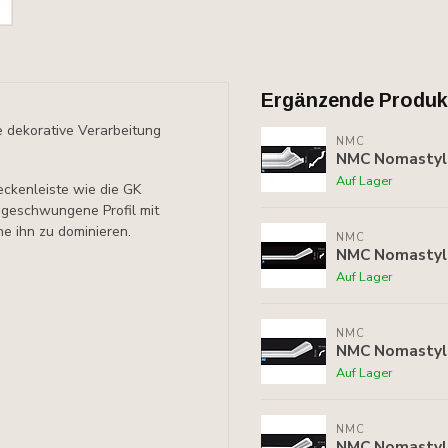
Ergänzende Produk
e dekorative Verarbeitung
NMC
NMC Nomastyl 
Auf Lager
eckenleiste wie die GK
t geschwungene Profil mit
e ihn zu dominieren.
NMC
NMC Nomastyl P
Auf Lager
NMC
NMC Nomastyl 
Auf Lager
NMC
NMC Nomastyl 