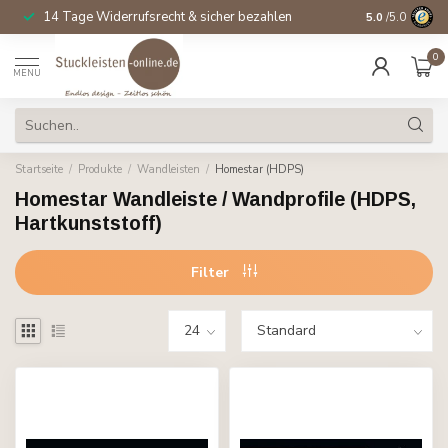
14 Tage Widerrufsrecht & sicher bezahlen
5.0
/5.0
0
MENU
Startseite
/
Produkte
/
Wandleisten
/
Homestar (HDPS)
Homestar Wandleiste / Wandprofile (HDPS,
Hartkunststoff)
Filter