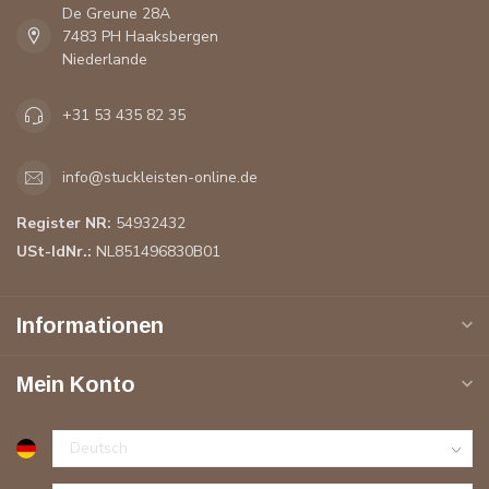
De Greune 28A
7483 PH Haaksbergen
Niederlande
+31 53 435 82 35
info@stuckleisten-online.de
Register NR:
54932432
USt-IdNr.:
NL851496830B01
Informationen
Mein Konto