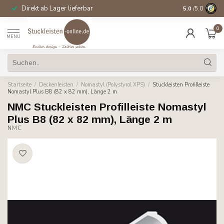
Direkt ab Lager lieferbar
14 Tage Wider
5.0
/5.0
0
MENU
Startseite
/
Deckenleisten
/
Nomastyl (Polystyrol XPS)
/
Stuckleisten Profilleiste
Nomastyl Plus B8 (82 x 82 mm), Länge 2 m
NMC Stuckleisten Profilleiste Nomastyl
Plus B8 (82 x 82 mm), Länge 2 m
NMC