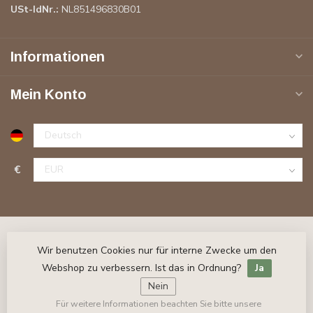
USt-IdNr.:
NL851496830B01
Informationen
Mein Konto
€
Wir benutzen Cookies nur für interne Zwecke um den
Webshop zu verbessern. Ist das in Ordnung?
Ja
Nein
Für weitere Informationen beachten Sie bitte unsere
© Copyright 2026 Stuckleisten-Online.de
- Powered by
Lightspeed