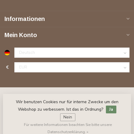
Informationen
Mein Konto
€
Wir benutzen Cookies nur für interne Zwecke um den
Webshop zu verbessern. Ist das in Ordnung?
Ja
Nein
Für weitere Informationen beachten Sie bitte unsere
© Copyright 2026 Stuckleisten-Online.de
- Powered by
Lightspeed
- Theme by
Dyvelopment
Datenschutzerklärung. »