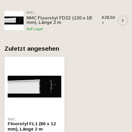
NMC
€28,50
NMC Floorstyl FD22 (130 x 18
mm), Länge 2 m
*
Auf Lager
Zuletzt angesehen
NMC
Floorstyl FL1 (80 x 12
mm), Länge 2 m