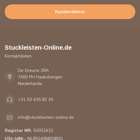
Kundendienst
Stuckleisten-Online.de
Kontaktdaten
De Greune 28A
7483 PH Haaksbergen
Niederlande
+31 53 435 82 35
info@stuckleisten-online.de
Register NR:
54932432
USt-IdNr.:
NL851496830B01