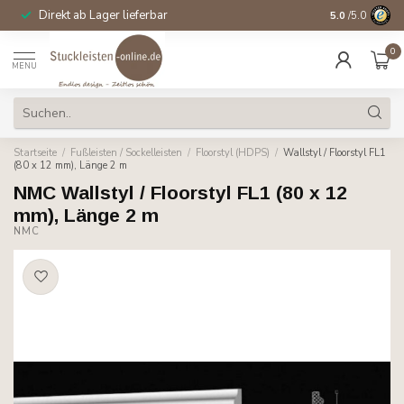
Direkt ab Lager lieferbar
14 Tage Wider
5.0
/5.0
0
MENU
Startseite
/
Fußleisten / Sockelleisten
/
Floorstyl (HDPS)
/
Wallstyl / Floorstyl FL1
(80 x 12 mm), Länge 2 m
NMC Wallstyl / Floorstyl FL1 (80 x 12
mm), Länge 2 m
NMC