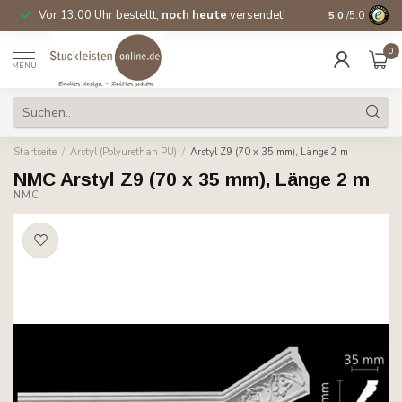
Vor 13:00 Uhr bestellt,
noch heute
versendet!
Direkt ab Lage
5.0
/5.0
0
MENU
Startseite
/
Arstyl (Polyurethan PU)
/
Arstyl Z9 (70 x 35 mm), Länge 2 m
NMC Arstyl Z9 (70 x 35 mm), Länge 2 m
NMC