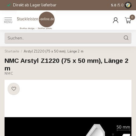
Direkt ab Lager lieferbar
14 Tage Wider
5.0
/5.0
0
MENU
Startseite
/
Arstyl Z1220 (75 x 50 mm), Länge 2 m
NMC Arstyl Z1220 (75 x 50 mm), Länge 2
m
NMC