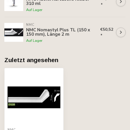
310 ml
*
Auf Lager
NMC
€50,52
NMC Nomastyl Plus TL (150 x
150 mm), Länge 2 m
*
Auf Lager
Zuletzt angesehen
NMC