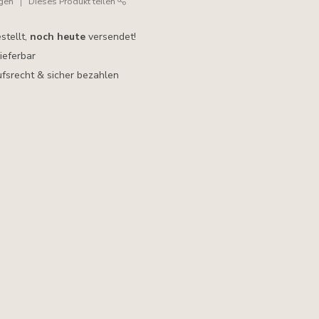
ügen
Dieses Produkt teilen
stellt,
noch heute
versendet!
lieferbar
fsrecht & sicher bezahlen