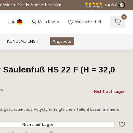
e Widerrufsrecht & sicher bezahlen
5.0
/5.0
116
reviews
0
Mein Konto
Wunschzettel
EUR
KUNDENDIENST
Angebote
Säulenfuß HS 22 F (H = 32,0
St.
Nicht auf Lager
ß geschäumt aus Polystyrol (2 gleichen Teilen)
Lesen Sie mehr
.
Nicht auf Lager