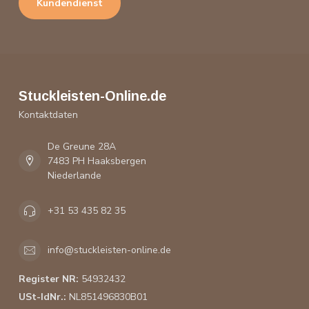
Kundendienst
Stuckleisten-Online.de
Kontaktdaten
De Greune 28A
7483 PH Haaksbergen
Niederlande
+31 53 435 82 35
info@stuckleisten-online.de
Register NR:
54932432
USt-IdNr.:
NL851496830B01