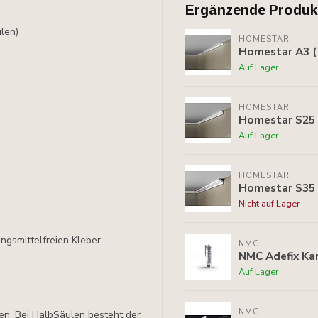
Ergänzende Produk
len)
HOMESTAR
Homestar A3 (
Auf Lager
HOMESTAR
Homestar S25 
Auf Lager
HOMESTAR
Homestar S35 
Nicht auf Lager
ungsmittelfreien Kleber
NMC
NMC Adefix Kar
Auf Lager
NMC
en. Bei HalbSäulen besteht der