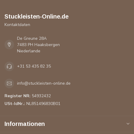
Stuckleisten-Online.de
Kontaktdaten
De Greune 28A
7483 PH Haaksbergen
Niederlande
+31 53 435 82 35
info@stuckleisten-online.de
Register NR:
54932432
USt-IdNr.:
NL851496830B01
Informationen