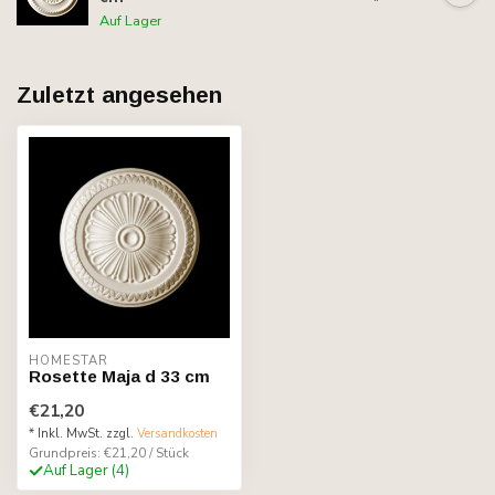
*
Auf Lager
Zuletzt angesehen
HOMESTAR
Rosette Maja d 33 cm
€21,20
* Inkl. MwSt. zzgl.
Versandkosten
Grundpreis: €21,20 / Stück
Auf Lager (4)