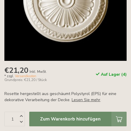
€21,20
Inkl. MwSt.
Auf Lager (4)
* zzgl.
Versandkosten
Grundpreis: €21,20 / Stück
Rosette hergestellt aus geschäumt Polystyrol (EPS) für eine
dekorative Verarbeitung der Decke.
Lesen Sie mehr
.
Zum Warenkorb hinzufügen