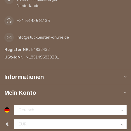
Niederlande
+31 53 435 82 35
info@stuckleisten-online.de
Register NR:
54932432
USt-IdNr.:
NL851496830B01
Informationen
Mein Konto
€