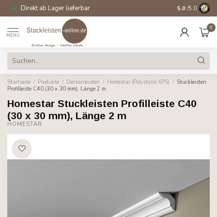
Direkt ab Lager lieferbar
14 Tage Wider
5.0
/5.0
0
MENU
Startseite
/
Produkte
/
Deckenleisten
/
Homestar (Polystyrol XPS)
/
Stuckleisten
Profilleiste C40 (30 x 30 mm), Länge 2 m
Homestar Stuckleisten Profilleiste C40
(30 x 30 mm), Länge 2 m
HOMESTAR