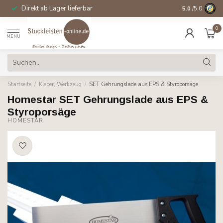
Direkt ab Lager lieferbar
14 Tage Wider
5.0
/5.0
0
MENU
Startseite
/
Kleber, Werkzeug
/
SET Gehrungslade aus EPS & Styroporsäge
Homestar SET Gehrungslade aus EPS &
Styroporsäge
HOMESTAR