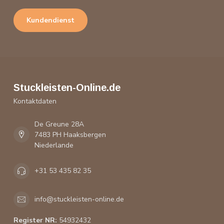
Kundendienst
Stuckleisten-Online.de
Kontaktdaten
De Greune 28A
7483 PH Haaksbergen
Niederlande
+31 53 435 82 35
info@stuckleisten-online.de
Register NR:
54932432