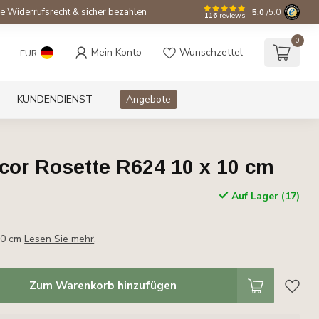
e Widerrufsrecht & sicher bezahlen
5.0
/5.0
116
reviews
0
Mein Konto
Wunschzettel
EUR
KUNDENDIENST
Angebote
cor Rosette R624 10 x 10 cm
.
Auf Lager (17)
10 cm
Lesen Sie mehr
.
Zum Warenkorb hinzufügen