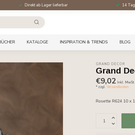
Direkt ab Lager lieferbar
14 Tag
BÜCHER
KATALOGE
INSPIRATION & TRENDS
BLOG
GRAND DECOR
Grand De
€9,02
Inkl. MwSt
* zzgl.
Versandkosten
Rosette R624 10 x 