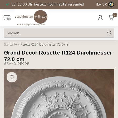
Vor 13:00 Uhr bestellt,
noch heute
versendet!
Direkt ab Lage
5.0
/5.0
0
MENU
Startseite
/
Rosette R124 Durchmesser 72,0 cm
Grand Decor Rosette R124 Durchmesser
72,0 cm
GRAND DECOR