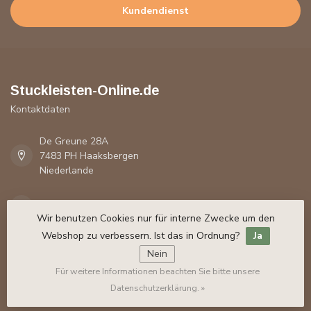
Kundendienst
Stuckleisten-Online.de
Kontaktdaten
De Greune 28A
7483 PH Haaksbergen
Niederlande
+31 53 435 82 35
Wir benutzen Cookies nur für interne Zwecke um den
Webshop zu verbessern. Ist das in Ordnung?
Ja
info@stuckleisten-online.de
Nein
Für weitere Informationen beachten Sie bitte unsere
Register NR:
54932432
Datenschutzerklärung. »
USt-IdNr.:
NL851496830B01