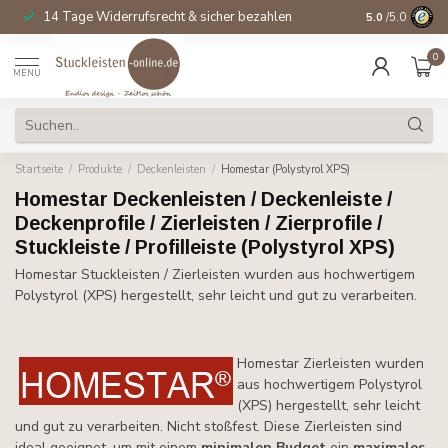
14 Tage Widerrufsrecht & sicher bezahlen
5.0
/5.0
0
MENU
Startseite
/
Produkte
/
Deckenleisten
/
Homestar (Polystyrol XPS)
Homestar Deckenleisten / Deckenleiste /
Deckenprofile / Zierleisten / Zierprofile /
Stuckleiste / Profilleiste (Polystyrol XPS)
Homestar Stuckleisten / Zierleisten wurden aus hochwertigem
Polystyrol (XPS) hergestellt, sehr leicht und gut zu verarbeiten.
Homestar Zierleisten wurden
aus hochwertigem Polystyrol
(XPS) hergestellt, sehr leicht
und gut zu verarbeiten. Nicht stoßfest. Diese Zierleisten sind
ideal geeignet, um mit einem
minimalen Budget
ein
maxim
al
es