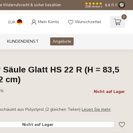
e Widerrufsrecht & sicher bezahlen
5.0
/5.0
116
reviews
0
Mein Konto
Wunschzettel
EUR
KUNDENDIENST
Angebote
Säule Glatt HS 22 R (H = 83,5
2 cm)
St.
Nicht auf Lager
schäumt aus Polystyrol (2 gleichen Teilen)
Lesen Sie mehr
.
Nicht auf Lager