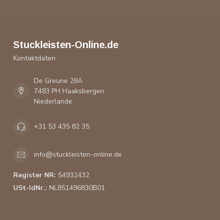
Stuckleisten-Online.de
Kontaktdaten
De Greune 28A
7483 PH Haaksbergen
Niederlande
+31 53 435 82 35
info@stuckleisten-online.de
Register NR:
54932432
USt-IdNr.:
NL851496830B01