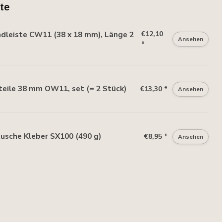
te
€12,10
leiste CW11 (38 x 18 mm), Länge 2
Ansehen
*
eile 38 mm OW11, set (= 2 Stück)
€13,30 *
Ansehen
usche Kleber SX100 (490 g)
€8,95 *
Ansehen