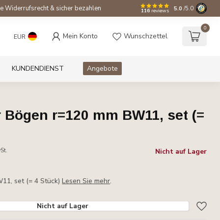
e Widerrufsrecht & sicher bezahlen
5.0
/5.0
116
reviews
0
Mein Konto
Wunschzettel
EUR
KUNDENDIENST
Angebote
 Bögen r=120 mm BW11, set (=
St.
Nicht auf Lager
1, set (= 4 Stück)
Lesen Sie mehr
.
Nicht auf Lager