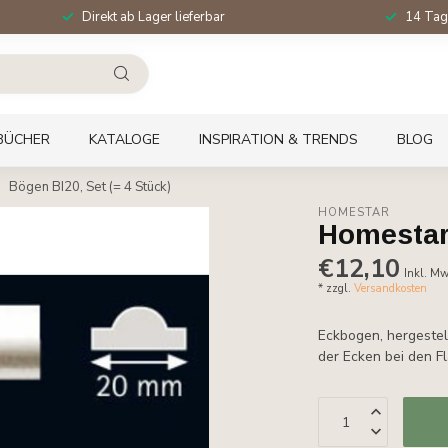
Direkt ab Lager lieferbar
14 Tag
BÜCHER
KATALOGE
INSPIRATION & TRENDS
BLOG
Bögen BI20, Set (= 4 Stück)
HOMESTAR
Homestar 
€12,10
Inkl. Mw
* zzgl.
Versandkosten
Eckbogen, hergestel
der Ecken bei den F