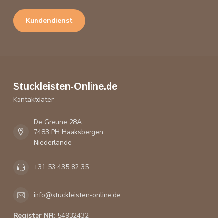
Kundendienst
Stuckleisten-Online.de
Kontaktdaten
De Greune 28A
7483 PH Haaksbergen
Niederlande
+31 53 435 82 35
info@stuckleisten-online.de
Register NR:
54932432