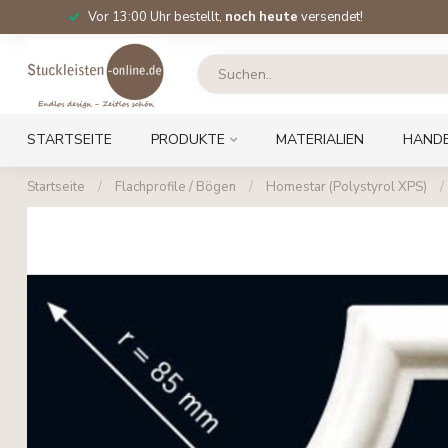
Vor 13:00 Uhr bestellt,
noch heute
versendet!
STARTSEITE
PRODUKTE
MATERIALIEN
HAND
Startseite
/
Flachprofile / Bögen
/
Homestar (Polystyrol XPS)
/