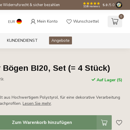
e Widerrufsrecht & sicher bezahlen
5.0
/5.0
116
reviews
0
Mein Konto
Wunschzettel
EUR
KUNDENDIENST
Angebote
Bögen BI20, Set (= 4 Stück)
St.
Auf Lager (5)
lt aus Hochwertigem Polystyrol, für eine dekorative Verarbeitung
lachprofilen.
Lesen Sie mehr
.
Zum Warenkorb hinzufügen