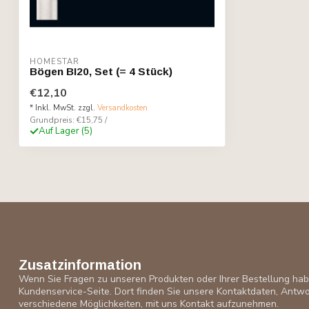
HOMESTAR
Bögen BI20, Set (= 4 Stück)
€12,10
* Inkl. MwSt. zzgl.
Versandkosten
Grundpreis: €15,75 /
Auf Lager (5)
Zusatzinformation
Wenn Sie Fragen zu unseren Produkten oder Ihrer Bestellung ha
Kundenservice-Seite. Dort finden Sie unsere Kontaktdaten, Antwo
verschiedene Möglichkeiten, mit uns Kontakt aufzunehmen.