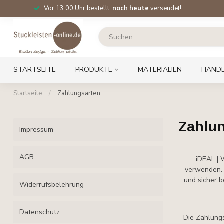
Vor 13:00 Uhr bestellt,
noch heute
versendet!
STARTSEITE
PRODUKTE
MATERIALIEN
HAND
Startseite
/
Zahlungsarten
Zahlu
Impressum
AGB
iDEAL | 
verwenden. 
und sicher b
Widerrufsbelehrung
Datenschutz
Die Zahlungs