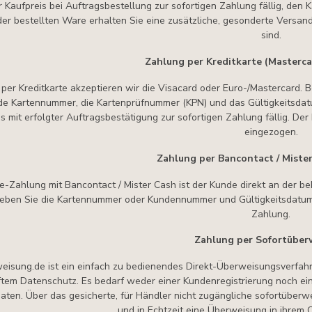
r Kaufpreis bei Auftragsbestellung zur sofortigen Zahlung fällig, den 
er bestellten Ware erhalten Sie eine zusätzliche, gesonderte Versandb
sind.
Zahlung per Kreditkarte (Masterca
per Kreditkarte akzeptieren wir die Visacard oder Euro-/Mastercard. 
e Kartennummer, die Kartenprüfnummer (KPN) und das Gültigkeitsdatum
s mit erfolgter Auftragsbestätigung zur sofortigen Zahlung fällig. De
eingezogen.
Zahlung per Bancontact / Mister
ne-Zahlung mit Bancontact / Mister Cash ist der Kunde direkt an der 
Geben Sie die Kartennummer oder Kundennummer und Gültigkeitsdatum v
Zahlung.
Zahlung per Sofortüber
eisung.de ist ein einfach zu bedienendes Direkt-Überweisungsverfah
em Datenschutz. Es bedarf weder einer Kundenregistrierung noch ei
aten. Über das gesicherte, für Händler nicht zugängliche sofortüberw
und in Echtzeit eine Überweisung in ihrem 