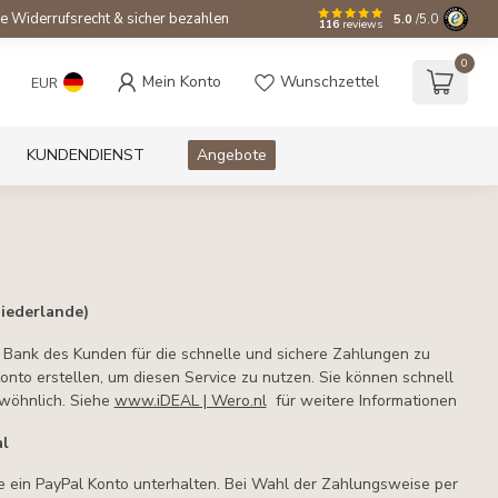
e Widerrufsrecht & sicher bezahlen
5.0
/5.0
116
reviews
0
Mein Konto
Wunschzettel
EUR
KUNDENDIENST
Angebote
iederlande)
n Bank des Kunden für die schnelle und sichere Zahlungen zu
onto erstellen, um diesen Service zu nutzen. Sie können schnell
ewöhnlich. Siehe
www.iDEAL | Wero.nl
für weitere Informationen
al
 ein PayPal Konto unterhalten. Bei Wahl der Zahlungsweise per