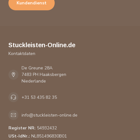
Kundendienst
Stuckleisten-Online.de
Kontaktdaten
De Greune 28A
7483 PH Haaksbergen
Niederlande
+31 53 435 82 35
info@stuckleisten-online.de
Register NR:
54932432
USt-IdNr.:
NL851496830B01